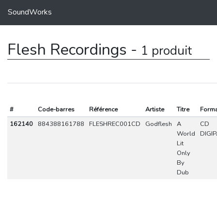
SoundWorks
Flesh Recordings -
1 produit
#
Code-barres
Référence
Artiste
Titre
Forma
162140
884388161788
FLESHREC001CD
Godflesh
A
CD
World
DIGI
Lit
Only
By
Dub