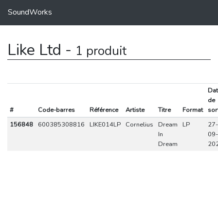
SoundWorks
Like Ltd -
1 produit
Dat
de
#
Code-barres
Référence
Artiste
Titre
Format
sor
156848
600385308816
LIKE014LP
Cornelius
Dream
LP
27-
In
09-
Dream
20