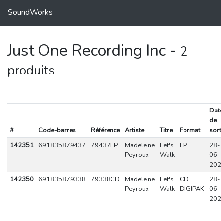
SoundWorks
Just One Recording Inc -
2
produits
Dat
de
#
Code-barres
Référence
Artiste
Titre
Format
sort
142351
691835879437
79437LP
Madeleine
Let's
LP
28-
Peyroux
Walk
06-
202
142350
691835879338
79338CD
Madeleine
Let's
CD
28-
Peyroux
Walk
DIGIPAK
06-
202