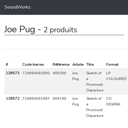
SoundWorks
Joe Pug -
2 produits
#
Code-barres
Référence
Artiste
Titre
Format
139573
724994092000
409200
Joe
Sketch of
LP
Pug
a
COLOURED
Promised
Departure
139572
724994091997
409199
Joe
Sketch of
CD
Pug
a
DIGIPAK
Promised
Departure