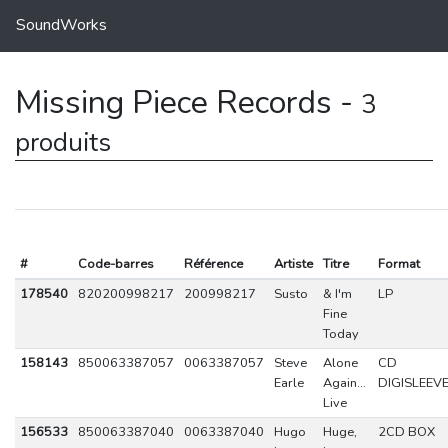
SoundWorks
Missing Piece Records -
3
produits
#
Code-barres
Référence
Artiste
Titre
Format
178540
820200998217
200998217
Susto
& I'm
LP
Fine
Today
158143
850063387057
0063387057
Steve
Alone
CD
Earle
Again...
DIGISLEEV
Live
156533
850063387040
0063387040
Hugo
Huge,
2CD BOX