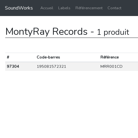
SoundWorks
Accueil
Labels
Référencement
Contact
MontyRay Records -
1 produit
#
Code-barres
Référence
97304
195081572321
MRR001CD