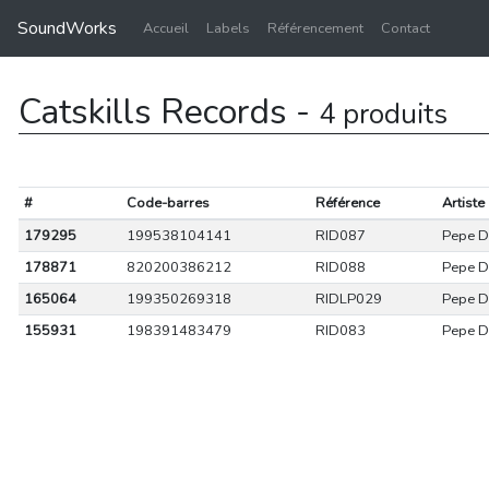
SoundWorks
Accueil
Labels
Référencement
Contact
Catskills Records -
4 produits
#
Code-barres
Référence
Artiste
179295
199538104141
RID087
Pepe D
178871
820200386212
RID088
Pepe D
165064
199350269318
RIDLP029
Pepe D
155931
198391483479
RID083
Pepe D